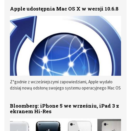
York Times - David Pogue opublikował listę pytań i
Apple udostępnia Mac OS X w wersji 10.6.8
odpowiedzi dotyczącą nowego telefonu. Jednym z
ostatnich zdań z tamtego artykułu było: „Kto do licha będzie
chciał kupić tę rzecz?”
Z*godnie z wcześniejszymi zapowiedziami, Apple wydało
dzisiaj nową odsłonę swojego systemu operacyjnego Mac OS
X, oznaczoną numerem 10.6.8. * Jest to już ósma i ostatnia
aktualizacja Snow Leoparda przed premierą Liona, która ma
Bloomberg: iPhone 5 we wrześniu, iPad 3 z
mieć miejsce w przyszłym miesiącu.
ekranem Hi-Res