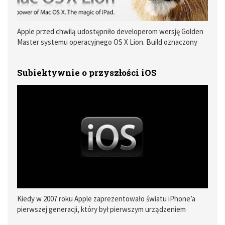
Apple przed chwilą udostępniło developerom wersję Golden
Master systemu operacyjnego OS X Lion. Build oznaczony
jest numerem 11A511 .
Subiektywnie o przyszłości iOS
Kiedy w 2007 roku Apple zaprezentowało światu iPhone’a
pierwszej generacji, który był pierwszym urządzeniem
mobilnym wykorzystującym system iOS, dziennikarz New