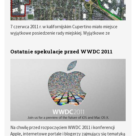
7 czerwca 2011 r. w kalifornijskim Cupertino miało miejsce
wyjątkowe posiedzenie rady miejskiej. Wyjątkowe ze
względu na obecność w jego trakcie CEO Apple - Steve’a
Jobsa. Głównym powodem pojawienia się na wspomnianym
Ostatnie spekulacje przed WWDC 2011
posiedzeniu dyrektora generalnego Apple, była chęć
zaprezentowania członkom rady planów dotyczących
budowy nowego budynku biurowego.
Na chwilę przed rozpoczęciem WWDC 2011 i konferencji
Apple, internetowe portale i blogerzy zajmujący się tematyką