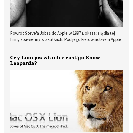
Powrót Steve'a Jobsa do Apple w 1997 r. okazał się dla tej
firmy zbawienny w skutkach. Pod jego kierownictwem Apple
uniknęło niemal pewnego bankructwa i dziś na całym świecie
znane jest z uznawanych za kultowe: iPodów, iPhone'ów,
Czy Lion już wkrótce zastąpi Snow
Macbooków czy systemu Mac OS.
Leoparda?