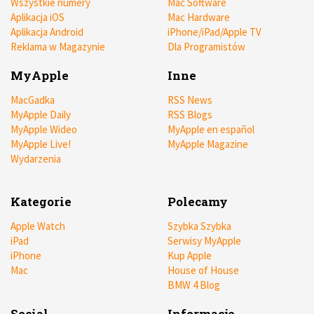
Wszystkie numery
Mac Software
Aplikacja iOS
Mac Hardware
Aplikacja Android
iPhone/iPad/Apple TV
Reklama w Magazynie
Dla Programistów
MyApple
Inne
MacGadka
RSS News
MyApple Daily
RSS Blogs
MyApple Wideo
MyApple en español
MyApple Live!
MyApple Magazine
Wydarzenia
Kategorie
Polecamy
Apple Watch
Szybka Szybka
iPad
Serwisy MyApple
iPhone
Kup Apple
Mac
House of House
BMW 4 Blog
Social
Informacje