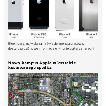
Bloomberg, największa na świecie agencja prasowa,
dostarcza dziś nowe informacje o iPhonie piątej generacji i
kolejnym modelu iPada. Agencja nie powołuje się na
konkretne źródła, a jedynie na dwie, bliżej niesprecyzowane
Nowy kampus Apple w kształcie
osoby, mające być zaznajomione z tematyką Apple.
kosmicznego spodka