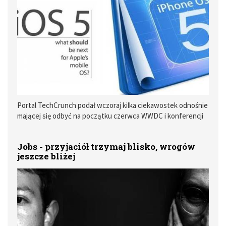
akumulatora o znacznie większych rozmiarach i dodanie
układu, który kontrolował napięcie w każdej komorze, przez
co zwiększała się jego żywotność.
Portal TechCrunch podał wczoraj kilka ciekawostek odnośnie
mającej się odbyć na początku czerwca WWDC i konferencji
Apple. Przede wszystkim, MG Siegler - dziennikarz
TechCrunch, ponownie potwierdza, że podczas tegorocznej
Jobs - przyjaciół trzymaj blisko, wrogów
WWDC nie zostanie zaprezentowana najnowsza generacja
jeszcze bliżej
iPhone’a.